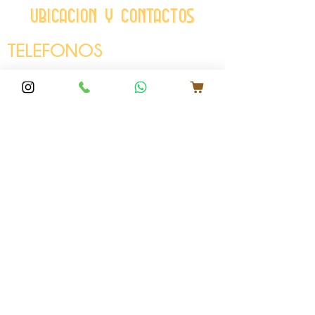
Ubicacion y contactos
TELEFONOS
Llamadas.
318.510.42.51
Whatsapp. ‭
300.978.12.09
HORARIOS
Lunes-Jueves: 11-9
Viernes-Sábado: 11-10
Domingo: 11-4
Cuando el LUNES es FESTIVO:
-
Domingo: 11-9
- Lunes: 11-4
DIRECCION
Calle 45 # 3-35, Montería